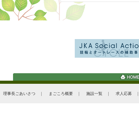
2023.07.10
まごころの里 赤磐 
2022.11.12
おかやま介護グランプ
ートチーム』「準優
理事長ごあいさつ
｜
まごころ概要
｜
施設一覧
｜
求人応募